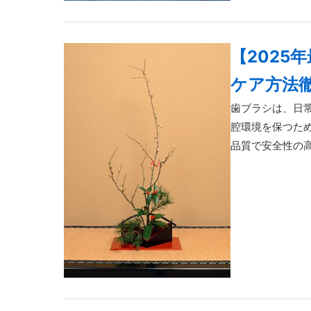
【2025
ケア方法
歯ブラシは、日
腔環境を保つた
品質で安全性の高